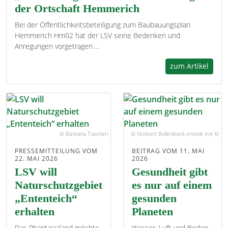
der Ortschaft Hemmerich
Bei der Öffentlichkeitsbeteiligung zum Baubauungsplan
Hemmerich Hm02 hat der LSV seine Bedenken und
Anregungen vorgetragen ...
zum Artikel
© Barbara Tüschen
© Norbert Bollenbeck erstellt mit KI
PRESSEMITTEILUNG VOM
BEITRAG VOM 11. MAI
22. MAI 2026
2026
LSV will
Gesundheit gibt
Naturschutzgebiet
es nur auf einem
„Ententeich“
gesunden
erhalten
Planeten
Das Phantasialand möchte
Wasser, Luft und Boden